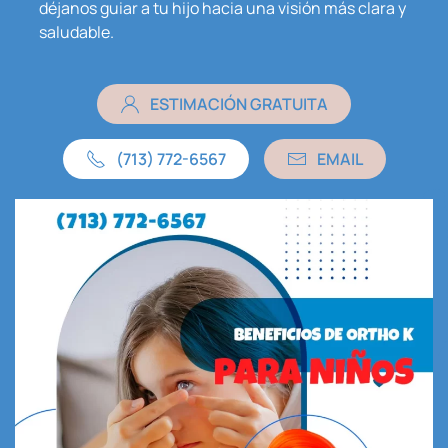
déjanos guiar a tu hijo hacia una visión más clara y
saludable.
ESTIMACIÓN GRATUITA
(713) 772-6567
EMAIL